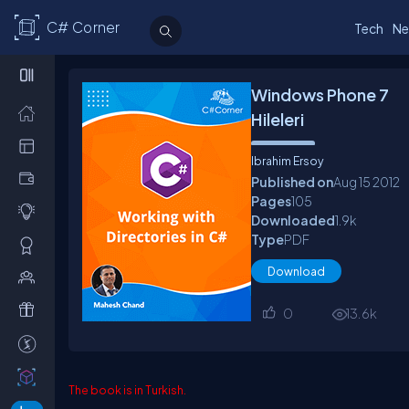
C# Corner
Tech
Ne
Windows Phone 7
Hileleri
Ibrahim Ersoy
Published on
Aug 15
2012
Pages
105
Downloaded
1.9
k
Type
PDF
Download
0
13.6
k
The book is in Turkish.