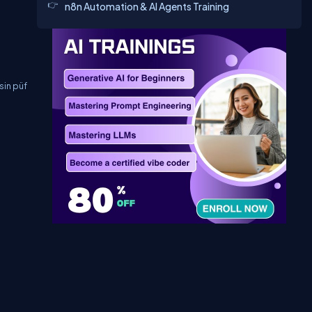
n8n Automation & AI Agents Training
sin püf