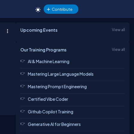
Contribute
Upcoming Events
View all
Our Training Programs
View all
AI & Machine Learning
Mastering Large Language Models
Mastering Prompt Engineering
Certified Vibe Coder
Github Copilot Training
Generative AI for Beginners