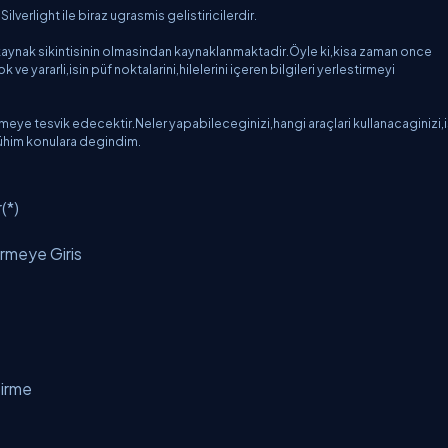
lverlight ile biraz ugrasmis gelistiricilerdir.
aynak sikintisinin olmasindan kaynaklanmaktadir.Öyle ki,kisa zaman once
e yararli,isin püf noktalarini,hilelerini içeren bilgileri yerlestirmeyi
eye tesvik edecektir.Neler yapabileceginizi,hangi araçlari kullanacaginizi,i
mühim konulara degindim.
(*)
rmeye Giris
tirme