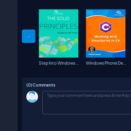
<
Step Into Windows Phone 8
Windows Phone Development Step...
(0)
Comments