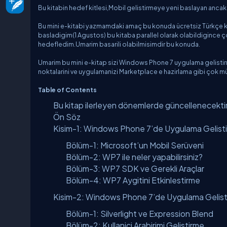
Bu kitabin hedef kitlesi,Mobil gelistirmeye yeni baslayan ancak Si
Bu mini e-kitabi yazmamdaki amaç bu konuda ücretsiz Türkçe k
basladigim(1 Agustos) bu kitaba parallel olarak olabildigince çok v
hedefledim.Umarim basarili olabilmisimdir bu konuda.
Umarim bu mini e-kitap sizi Windows Phone 7 uygulama gelistirm
noktalarini ve uygulamanizi Marketplace e hazirlama gibi çok 
Table of Contents
Bu kitap ilerleyen dönemlerde güncellenecektir
Ön Söz
Kisim-1: Windows Phone 7’de Uygulama Gelisti
Bölüm-1: Microsoft’un Mobil Serüveni
Bölüm-2: WP7 ile neler yapabilirsiniz?
Bölüm-3: WP7 SDK ve Gerekli Araçlar
Bölüm-4: WP7 Aygitini Etkinlestirme
Kisim-2: Windows Phone 7’de Uygulama Gelis
Bölüm-1: Silverlight ve Expression Blend
Bölüm-2: Kullanici Arabirimi Gelistirme